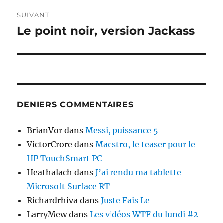
SUIVANT
Le point noir, version Jackass
Publication
suivante :
DENIERS COMMENTAIRES
BrianVor
dans
Messi, puissance 5
VictorCrore
dans
Maestro, le teaser pour le
HP TouchSmart PC
Heathalach
dans
J’ai rendu ma tablette
Microsoft Surface RT
Richardrhiva
dans
Juste Fais Le
LarryMew
dans
Les vidéos WTF du lundi #2