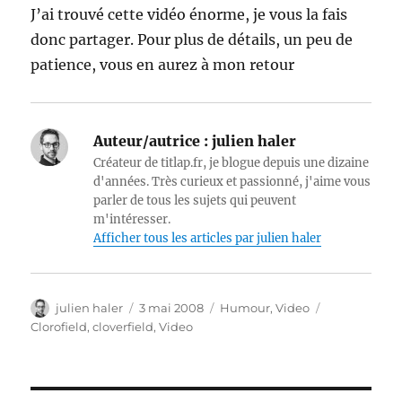
J’ai trouvé cette vidéo énorme, je vous la fais
donc partager. Pour plus de détails, un peu de
patience, vous en aurez à mon retour
Auteur/autrice :
julien haler
Créateur de titlap.fr, je blogue depuis une dizaine
d'années. Très curieux et passionné, j'aime vous
parler de tous les sujets qui peuvent
m'intéresser.
Afficher tous les articles par julien haler
Auteur
Publié
Catégories
Étiquettes
julien haler
3 mai 2008
Humour
,
Video
le
Clorofield
,
cloverfield
,
Video