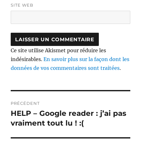
SITE WEB
Ce site utilise Akismet pour réduire les
indésirables.
En savoir plus sur la façon dont les
données de vos commentaires sont traitées
.
Navigation
PRÉCÉDENT
de
HELP – Google reader : j’ai pas
Publication
précédente :
vraiment tout lu ! :(
l’article