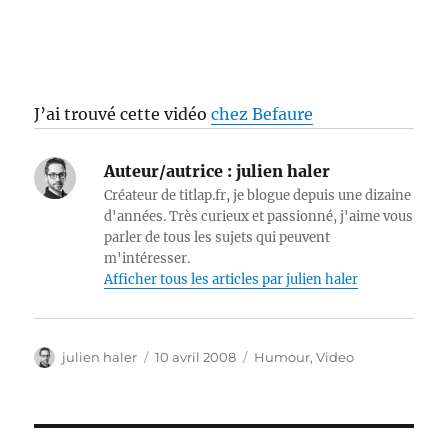
J’ai trouvé cette vidéo
chez Befaure
Auteur/autrice :
julien haler
Créateur de titlap.fr, je blogue depuis une dizaine
d'années. Très curieux et passionné, j'aime vous
parler de tous les sujets qui peuvent
m'intéresser.
Afficher tous les articles par julien haler
Auteur
Publié
Catégories
julien haler
10 avril 2008
Humour
,
Video
le