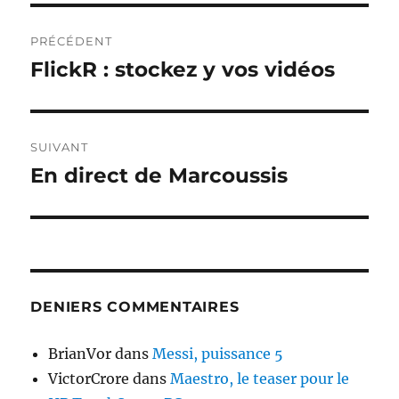
Navigation
PRÉCÉDENT
de
FlickR : stockez y vos vidéos
Publication
précédente :
l’article
SUIVANT
En direct de Marcoussis
Publication
suivante :
DENIERS COMMENTAIRES
BrianVor
dans
Messi, puissance 5
VictorCrore
dans
Maestro, le teaser pour le