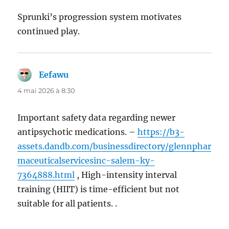
Sprunki’s progression system motivates
continued play.
Eefawu
dit :
4 mai 2026 à 8:30
Important safety data regarding newer
antipsychotic medications. –
https://b3-
assets.dandb.com/businessdirectory/glennphar
maceuticalservicesinc-salem-ky-
7364888.html
, High-intensity interval
training (HIIT) is time-efficient but not
suitable for all patients. .