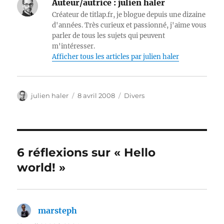
Auteur/autrice :
julien haler
Créateur de titlap.fr, je blogue depuis une dizaine
d'années. Très curieux et passionné, j'aime vous
parler de tous les sujets qui peuvent
m'intéresser.
Afficher tous les articles par julien haler
Auteur
Publié
Catégories
julien haler
8 avril 2008
Divers
le
6 réflexions sur « Hello
world! »
marsteph
dit :