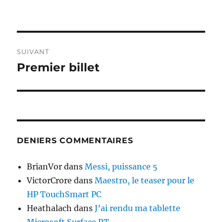
Navigation
SUIVANT
de
Premier billet
Publication
suivante :
l’article
DENIERS COMMENTAIRES
BrianVor
dans
Messi, puissance 5
VictorCrore
dans
Maestro, le teaser pour le
HP TouchSmart PC
Heathalach
dans
J’ai rendu ma tablette