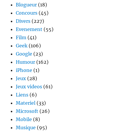
Blogueur
(18)
séance
ciné
Concours
(45)
pas
Divers
(227)
comme
Evenement
les
(55)
autres
Film
(41)
Geek
(106)
Google
(23)
Humour
(162)
iPhone
(1)
Jeux
(28)
Jeux videos
(61)
Liens
(6)
Materiel
(33)
Microsoft
(26)
Mobile
(8)
Musique
(95)