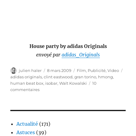
House party by adidas Originals
envoyé par
adidas_Originals
Auteur
Publié
Catégories
Étiqu
julien haler
8 mars 2009
Film
,
Publicité
,
Video
le
adidas originals
,
clint eastwood
,
gran torino
,
hmong
,
human beat box
,
isobar
,
Walt Kowalski
10
sur
commentaires
Gran
Torino
et
Adidas
Originals
Actualité
(171)
pour
Astuces
(39)
une