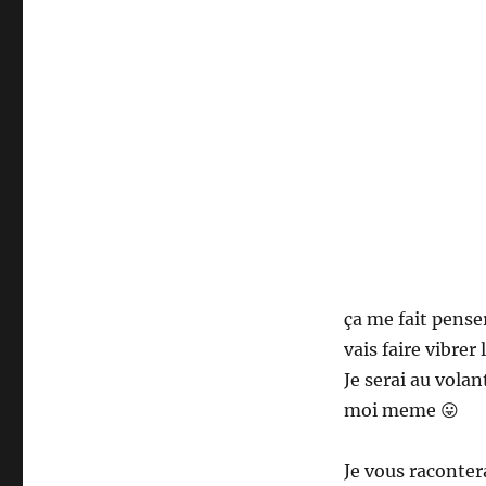
SL55
ça me fait pense
vais faire vibre
Je serai au vola
moi meme 😛
Je vous raconter