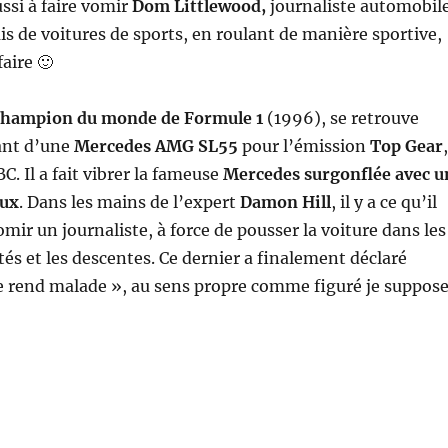
ssi à faire vomir
Dom Littlewood,
journaliste automobile
is de voitures de sports, en roulant de manière sportive,
faire 🙂
champion du monde de Formule 1
(1996), se retrouve
lant d’une
Mercedes AMG SL55
pour l’émission
Top Gear
,
BC. Il a fait vibrer la fameuse
Mercedes surgonflée
avec u
aux
. Dans les mains de l’expert
Damon Hill
, il y a ce qu’il
omir un journaliste, à force de pousser la voiture dans les
tés et les descentes. Ce dernier a finalement déclaré
 rend malade », au sens propre comme figuré je suppos