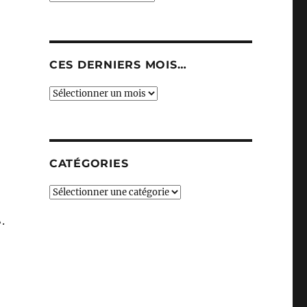
CES DERNIERS MOIS…
Ces
derniers
mois…
CATÉGORIES
Catégories
.