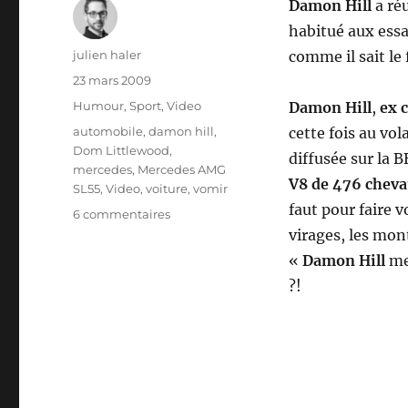
Damon Hill
a réu
habitué aux essa
Auteur
julien haler
comme il sait le 
Publié
23 mars 2009
le
Catégories
Humour
,
Sport
,
Video
Damon Hill
,
ex 
Étiquettes
automobile
,
damon hill
,
cette fois au vo
Dom Littlewood
,
diffusée sur la B
mercedes
,
Mercedes AMG
V8 de 476 chev
SL55
,
Video
,
voiture
,
vomir
faut pour faire v
sur
6 commentaires
Damon
virages, les mon
Hill
«
Damon Hill
me
fait
?!
vomir
Dom
Littlewood
avec
une
Mercedes
AMG