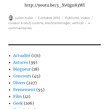
http://youtu.be/3_XvQgn83WI
Auteur
Publié
Catégories
Étiquette
julien haler
3 octobre 2014
Publicité
,
Video
le
cuiseur à oeuf
,
cuisine
,
electromenager
,
vertical
4
sur
commentaires
Le
cuiseur
à
oeuf
vertical
Actualité
(171)
Astuces
(39)
Blogueur
(18)
Concours
(45)
Divers
(227)
Evenement
(55)
Film
(41)
Geek
(106)