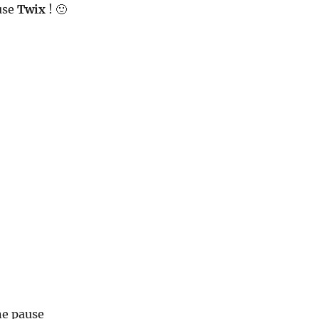
ause
Twix
! 🙂
ne pause