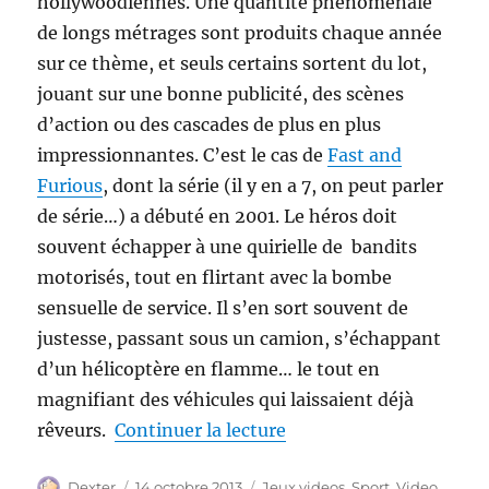
hollywoodiennes. Une quantité phénoménale
de longs métrages sont produits chaque année
sur ce thème, et seuls certains sortent du lot,
jouant sur une bonne publicité, des scènes
d’action ou des cascades de plus en plus
impressionnantes. C’est le cas de
Fast and
Furious
, dont la série (il y en a 7, on peut parler
de série…) a débuté en 2001. Le héros doit
souvent échapper à une quirielle de bandits
motorisés, tout en flirtant avec la bombe
sensuelle de service. Il s’en sort souvent de
justesse, passant sous un camion, s’échappant
d’un hélicoptère en flamme… le tout en
magnifiant des véhicules qui laissaient déjà
de « Besoin de Vitesse 
rêveurs.
Continuer la lecture
Auteur
Publié
Catégories
Dexter
14 octobre 2013
Jeux videos
,
Sport
,
Video