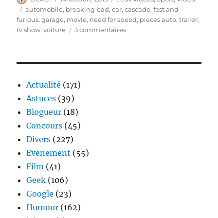
le
Étiquettes
automobile
,
breaking bad
,
car
,
cascade
,
fast and
furious
,
garage
,
movie
,
need for speed
,
pieces auto
,
trailer
,
sur
tv show
,
voiture
3 commentaires
Besoin
de
Vitesse
Actualité
(171)
Astuces
(39)
Blogueur
(18)
Concours
(45)
Divers
(227)
Evenement
(55)
Film
(41)
Geek
(106)
Google
(23)
Humour
(162)