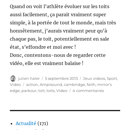
Quand on voit l’athlète évoluer sur les toits
aussi facilement, ça parait vraiment super
simple, à la portée de tout le monde, mais très
honnêtement, j’aurais vraiment peur qu’à
chaque pas, le toit, potentiellement en sale
état, s’effondre et moi avec !
Donc, contentons-nous de regarder cette
vidéo, elle est vraiment balaise !
Auteur
Publié
Catégories
julien haler
5 septembre 2013
Jeux videos
,
Sport
,
le
Étiquettes
Video
action
,
Ampisound
,
cambridge
,
faith
,
mirror's
sur
edge
,
parkour
,
toit
,
toits
,
Video
4 commentaires
Mirror’s
Edge
In
Real
Life
Actualité
(171)