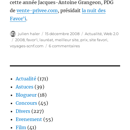
cette année Jacques-Antoine Grangeon, PDG
de
vente-privee.com
, présidait
la nuit des
Favor’i
.
Auteur
Publié
Catégories
julien haler
15 décembre 2008
Actualité
,
Web 2.0
le
Étiquettes
2008
,
favor'i
,
lauréat
,
meilleur site
,
prix
,
site favori
,
sur
voyages-scnf.com
6 commentaires
Voyages-
sncf.com
site
favori
de
Actualité
(171)
l’année
Astuces
(39)
2008
Blogueur
(18)
?
Concours
(45)
Divers
(227)
Evenement
(55)
Film
(41)