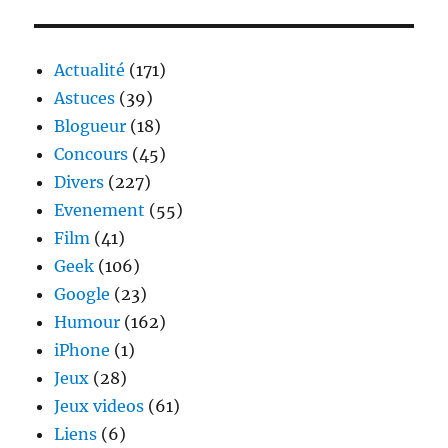
duel
:
il
Actualité
(171)
a
Astuces
(39)
besoin
Blogueur
(18)
de
ton
Concours
(45)
avis
Divers
(227)
Evenement
(55)
Film
(41)
Geek
(106)
Google
(23)
Humour
(162)
iPhone
(1)
Jeux
(28)
Jeux videos
(61)
Liens
(6)