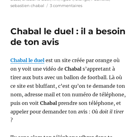
sur
sebastien chabal
3 commentaires
Chabal
le
duel,
Chabal le duel : il a besoin
c’est
fini
de ton avis
!
Chabal le duel
est un site créée par orange où
on y voit une vidéo de
Chabal
s’appretant à
tirer aux buts avec un ballon de football. Là où
ce site est bluffant, c’est qu’on te demande ton
nom, adresse mail et ton numéro de téléphone,
puis on voit
Chabal
prendre son téléphone, et
appeler pour demander ton avis :
Où doit il tirer
?