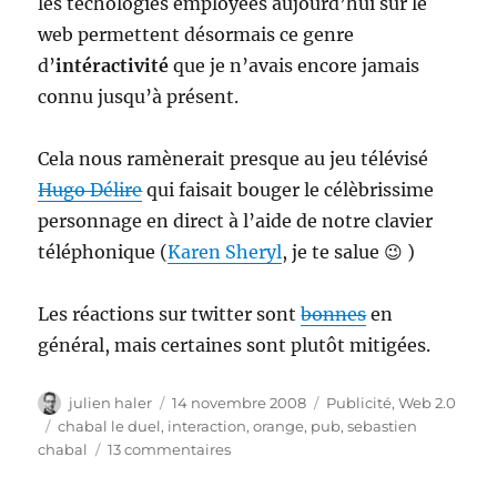
les techologies employées aujourd’hui sur le
web permettent désormais ce genre
d’
intéractivité
que je n’avais encore jamais
connu jusqu’à présent.
Cela nous ramènerait presque au jeu télévisé
Hugo Délire
qui faisait bouger le célèbrissime
personnage en direct à l’aide de notre clavier
téléphonique (
Karen Sheryl
, je te salue 😉 )
Les réactions sur twitter sont
bonnes
en
général, mais certaines sont plutôt mitigées.
Auteur
Publié
Catégories
julien haler
14 novembre 2008
Publicité
,
Web 2.0
le
Étiquettes
chabal le duel
,
interaction
,
orange
,
pub
,
sebastien
sur
chabal
13 commentaires
Chabal
le