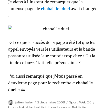
Je viens à l’instant de remarquer que la
fameuse page de
chabal-le-duel
avait changée
:
Est ce que le succès de la page a été tel que les
appel envoyés vers les utilisateurs et la bande
passante utilisée leur coutait trop cher ? Ou la
fin de ce buzz était-elle prévue ainsi ?
J’ai aussi remarqué que j’étais passé en
deuxieme page pour la recherche «
chabal le
duel
» 🙁
Auteur
Publié
Catégories
Étiquet
julien haler
2 décembre 2008
Sport
,
Web 2.0
le
buzz
,
chabal le duel
,
fini
,
ligue 1
,
orange
,
Publicité
,