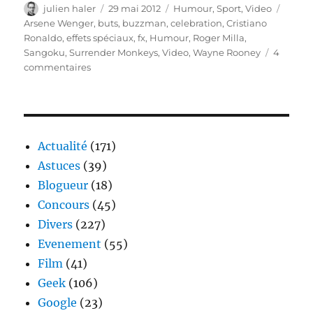
Auteur
Publié
Catégories
Étique
julien haler
29 mai 2012
Humour
,
Sport
,
Video
le
Arsene Wenger
,
buts
,
buzzman
,
celebration
,
Cristiano
Ronaldo
,
effets spéciaux
,
fx
,
Humour
,
Roger Milla
,
Sangoku
,
Surrender Monkeys
,
Video
,
Wayne Rooney
4
sur
commentaires
Célébration
de
buts
avec
FX
Actualité
(171)
Astuces
(39)
Blogueur
(18)
Concours
(45)
Divers
(227)
Evenement
(55)
Film
(41)
Geek
(106)
Google
(23)