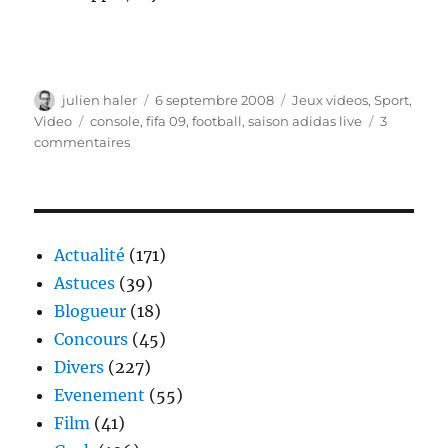
Auteur
Publié
Catégories
julien haler
6 septembre 2008
Jeux videos
,
Sport
,
le
Étiquettes
Video
console
,
fifa 09
,
football
,
saison adidas live
3
sur
commentaires
FIFA
09
:
L’innovation
de
Actualité
(171)
la
Astuces
(39)
saison
Blogueur
(18)
Live
Adidas
Concours
(45)
Divers
(227)
Evenement
(55)
Film
(41)