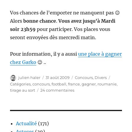
Vos chances de l’emporter ne manquent pas 😉
Alors
bonne chance
.
Vous avez jusqu’à Mardi
soir 23h59
pour participer. Vos places vous
seront envoyées dès mercredi matin.
Pour information, il y a aussi
une place à gagner
chez Garko
😉 ..
Auteur
Publié
Catégories
Étiquettes
julien haler
31 août 2009
Concours
,
Divers
le
Catégories
,
concours
,
football
,
france
,
gagner
,
roumanie
,
sur
tirage au sort
24 commentaires
Gagnez
2
places
pour
France
Actualité
(171)
Roumanie
Astuces
(39)