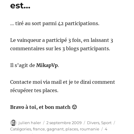
est…
… tiré au sort parmi 42 participations.
Le vainqueur a participé 3 fois, en laissant 3
commentaires sur les 3 blogs participants.
Il s’agit de
MikapVp
.
Contacte moi via mail et je te dirai comment
récupérer tes places.
Bravo à toi, et bon match 🙂
Auteur
Publié
Catégories
Étiquett
julien haler
2 septembre 2009
Divers
,
Sport
le
Catégories
,
france
,
gagnant
,
places
,
roumanie
4