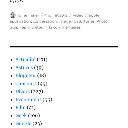
0,79€
Auteur
Publié
Catégories
Étiquettes
julien haler
4 juillet 2012
Video
apple
,
le
application
,
conversation
,
image
,
ipad
,
itunes
,
Photo
,
sur
quip
,
reply
,
twitter
12 commentaires
Quip
–
Un
client
Twitter
Actualité
(171)
pour
Astuces
(39)
iPad
Blogueur
(18)
axés
sur
Concours
(45)
les
Divers
(227)
conversations
Evenement
(55)
et
les
Film
(41)
photos
Geek
(106)
Google
(23)