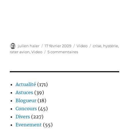
Auteur
Publié
Catégories
Étiquettes
julien haler
17 février 2009
Video
crise
,
hystérie
,
le
sur
rater avion
,
Video
5 commentaires
L’hystérique
qui
a
raté
son
Actualité
(171)
avion
Astuces
(39)
Blogueur
(18)
Concours
(45)
Divers
(227)
Evenement
(55)