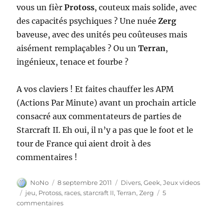
vous un fièr
Protoss
, couteux mais solide, avec
des capacités psychiques ? Une nuée
Zerg
baveuse, avec des unités peu coûteuses mais
aisément remplaçables ? Ou un
Terran
,
ingénieux, tenace et fourbe ?
A vos claviers ! Et faites chauffer les APM
(Actions Par Minute) avant un prochain article
consacré aux commentateurs de parties de
Starcraft II. Eh oui, il n’y a pas que le foot et le
tour de France qui aient droit à des
commentaires !
Auteur
Publié
Catégories
NoNo
8 septembre 2011
Divers
,
Geek
,
Jeux videos
le
Étiquettes
jeu
,
Protoss
,
races
,
starcraft II
,
Terran
,
Zerg
5
sur
commentaires
Stacraft