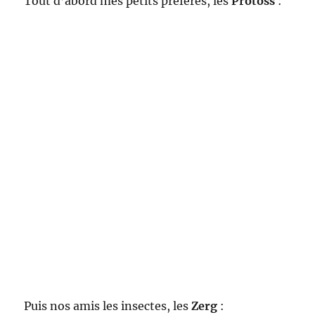
Tout d’abord mes petits préférés, les
Protoss
:
Puis nos amis les insectes, les
Zerg
: