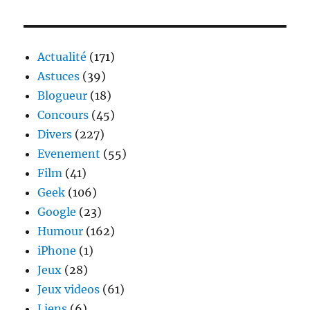
II
:
Présentation
des
Actualité
(171)
trois
Astuces
(39)
races
Blogueur
(18)
Concours
(45)
Divers
(227)
Evenement
(55)
Film
(41)
Geek
(106)
Google
(23)
Humour
(162)
iPhone
(1)
Jeux
(28)
Jeux videos
(61)
Liens
(6)