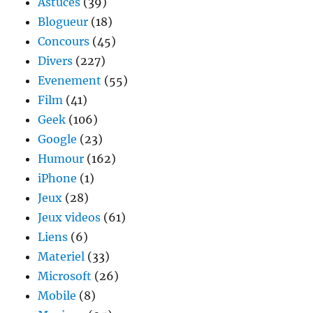
Astuces
(39)
post-
Blogueur
(18)
it
Concours
(45)
Divers
(227)
Evenement
(55)
Film
(41)
Geek
(106)
Google
(23)
Humour
(162)
iPhone
(1)
Jeux
(28)
Jeux videos
(61)
Liens
(6)
Materiel
(33)
Microsoft
(26)
Mobile
(8)