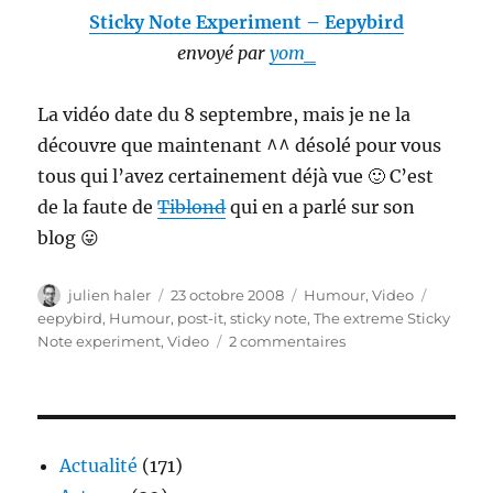
Sticky Note Experiment – Eepybird
envoyé par
yom_
La vidéo date du 8 septembre, mais je ne la
découvre que maintenant ^^ désolé pour vous
tous qui l’avez certainement déjà vue 🙂 C’est
de la faute de
Tiblond
qui en a parlé sur son
blog 😛
Auteur
Publié
Catégories
Étiquett
julien haler
23 octobre 2008
Humour
,
Video
le
eepybird
,
Humour
,
post-it
,
sticky note
,
The extreme Sticky
sur
Note experiment
,
Video
2 commentaires
Eepybird
:
la
video
plein
Actualité
(171)
de