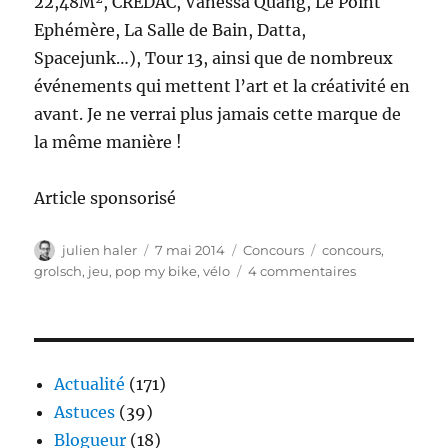
22,48M², CREDAC, Vanessa Quang, Le Point
Ephémère, La Salle de Bain, Datta,
Spacejunk…), Tour 13, ainsi que de nombreux
événements qui mettent l’art et la créativité en
avant. Je ne verrai plus jamais cette marque de
la même manière !
Article sponsorisé
Auteur
Publié
Catégories
Étiquettes
julien haler
7 mai 2014
Concours
concours
,
le
sur
grolsch
,
jeu
,
pop my bike
,
vélo
4 commentaires
Grolsch
–
Pop
My
Bike
Actualité
(171)
Astuces
(39)
Blogueur
(18)