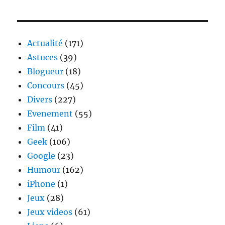
:
Pespi
et
le
Actualité
(171)
pingouin
Astuces
(39)
bricoleur
Blogueur
(18)
Concours
(45)
Divers
(227)
Evenement
(55)
Film
(41)
Geek
(106)
Google
(23)
Humour
(162)
iPhone
(1)
Jeux
(28)
Jeux videos
(61)