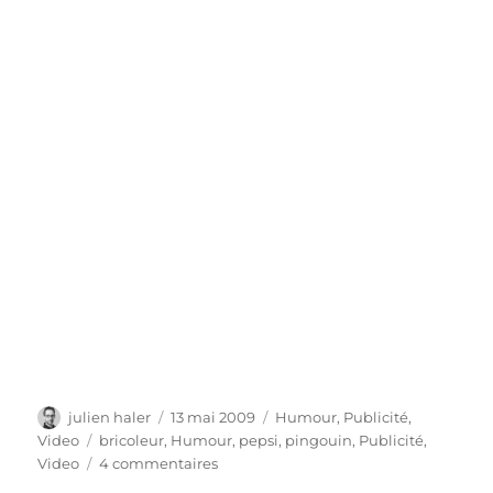
Auteur
Publié
Catégories
julien haler
13 mai 2009
Humour
,
Publicité
,
le
Étiquettes
Video
bricoleur
,
Humour
,
pepsi
,
pingouin
,
Publicité
,
sur
Video
4 commentaires
Pub