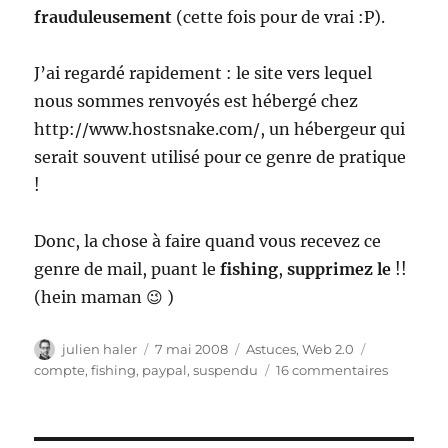
frauduleusement
(cette fois pour de vrai :P).
J’ai regardé rapidement : le site vers lequel
nous sommes renvoyés est hébergé chez
http://www.hostsnake.com/, un hébergeur qui
serait souvent utilisé pour ce genre de pratique
!
Donc, la chose à faire quand vous recevez ce
genre de mail, puant le
fishing
,
supprimez le
!!
(hein maman 😉 )
Auteur
Publié
Catégories
Étiquettes
julien haler
7 mai 2008
Astuces
,
Web 2.0
le
sur
compte
,
fishing
,
paypal
,
suspendu
16 commentaires
Fishing
:
Votre