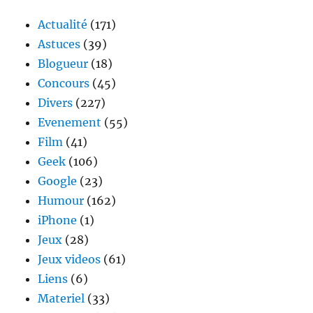
compte
paypal
Actualité
(171)
est
Astuces
(39)
suspend
Blogueur
(18)
Concours
(45)
Divers
(227)
Evenement
(55)
Film
(41)
Geek
(106)
Google
(23)
Humour
(162)
iPhone
(1)
Jeux
(28)
Jeux videos
(61)
Liens
(6)
Materiel
(33)