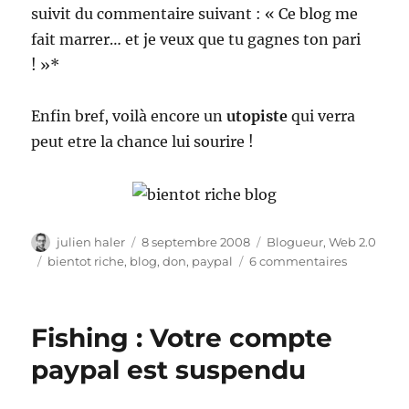
suivit du commentaire suivant : « Ce blog me
fait marrer… et je veux que tu gagnes ton pari
! »*
Enfin bref, voilà encore un
utopiste
qui verra
peut etre la chance lui sourire !
Auteur
Publié
Catégories
julien haler
8 septembre 2008
Blogueur
,
Web 2.0
le
Étiquettes
sur
bientot riche
,
blog
,
don
,
paypal
6 commentaires
Devenir
riche
grace
Fishing : Votre compte
à
un
paypal est suspendu
blog