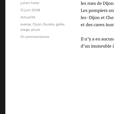
Auteur
julien haler
les rues de Dijo
Publié
12 juin 2008
Les pompiers ont
le
Catégories
Actualité
les-Dijon et Ch
Étiquettes
averse
,
Dijon
,
foudre
,
grêle
,
et des caves ino
orage
,
pluie
sur
10 commentaires
Il n’y a eu aucu
Orages
d’un immeuble à 
à
Dijon
le
10/06/2008