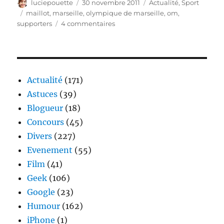
Auteur
Publié
Catégories
luciepouette
30 novembre 2011
Actualité
,
Sport
le
Étiquettes
maillot
,
marseille
,
olympique de marseille
,
om
,
sur
supporters
4 commentaires
OM
–
Le
1er
maillot
Actualité
(171)
de
Astuces
(39)
football
Blogueur
(18)
imaginé
par
Concours
(45)
les
Divers
(227)
supporters
Evenement
(55)
Film
(41)
Geek
(106)
Google
(23)
Humour
(162)
iPhone
(1)