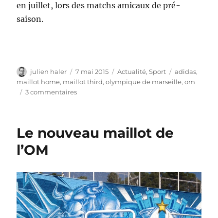
en juillet, lors des matchs amicaux de pré-
saison.
Auteur
Publié
Catégories
Étiquettes
julien haler
7 mai 2015
Actualité
,
Sport
adidas
,
le
maillot home
,
maillot third
,
olympique de marseille
,
om
sur
3 commentaires
Nouveau
maillot
OM
Le nouveau maillot de
saison
2015-
l’OM
2016