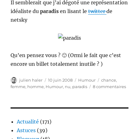
Il semblerait que j’ai dégoté une représentation
idéaliste du
paradis
en lisant le
twitter
de
netsky
Qu’en pensez vous ? 🙂 (Ormi le fait que c’est
encore un billet totalement inutile ? )
Auteur
Publié
Catégories
Étiquettes
julien haler
10 juin 2008
Humour
chance
,
le
sur
femme
,
homme
,
Humour
,
nu
,
paradis
8 commentaires
Le
paradi
serait
ça
?
Actualité
(171)
Astuces
(39)