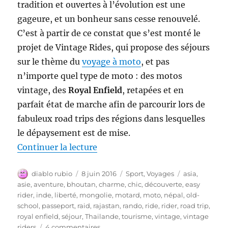
tradition et ouvertes à l’évolution est une
gageure, et un bonheur sans cesse renouvelé.
C’est à partir de ce constat que s’est monté le
projet de Vintage Rides, qui propose des séjours
sur le thème du
voyage à moto
, et pas
n’importe quel type de moto : des motos
vintage, des
Royal Enfield
, retapées et en
parfait état de marche afin de parcourir lors de
fabuleux road trips des régions dans lesquelles
le dépaysement est de mise.
de « Vintage Rides, Voyager à m
Continuer la lecture
Auteur
Publié
Catégories
Étiquettes
diablo rubio
8 juin 2016
Sport
,
Voyages
asia
,
le
asie
,
aventure
,
bhoutan
,
charme
,
chic
,
découverte
,
easy
rider
,
inde
,
liberté
,
mongolie
,
motard
,
moto
,
népal
,
old-
school
,
passeport
,
raid
,
rajastan
,
rando
,
ride
,
rider
,
road trip
,
royal enfield
,
séjour
,
Thailande
,
tourisme
,
vintage
,
vintage
sur
riders
4 commentaires