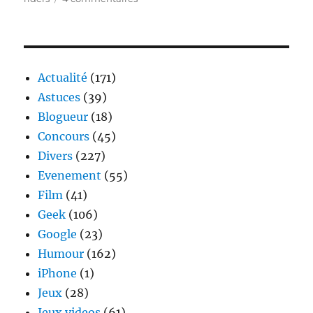
Vintage
Rides,
Voyager
à
moto
Actualité
(171)
en
Astuces
(39)
Asie
Blogueur
(18)
Concours
(45)
Divers
(227)
Evenement
(55)
Film
(41)
Geek
(106)
Google
(23)
Humour
(162)
iPhone
(1)
Jeux
(28)
Jeux videos
(61)