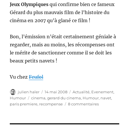
Jeux Olympiques
qui confirme bien ce fameux
Gérard du plus mauvais film de l’histoire du
cinéma en 2007 qu’à glané ce film !
Bon, l’émission n’était certainement géniale à
regarder, mais au moins, les récompenses ont
le mérite de sanctionner comme il se doit les
beaux petits navets !
Vu chez
Feufol
Auteur
Publié
Catégories
julien haler
14 mai 2008
Actualité
,
Evenement
,
le
Étiquettes
Humour
cinema
,
gerard du cinema
,
Humour
,
navet
,
sur
paris premiere
,
recompense
8 commentaires
Les
Gérard
du
cinéma