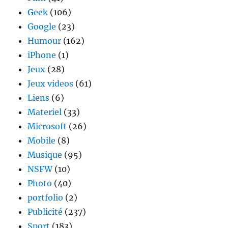
bon)
Geek
(106)
Google
(23)
Humour
(162)
iPhone
(1)
Jeux
(28)
Jeux videos
(61)
Liens
(6)
Materiel
(33)
Microsoft
(26)
Mobile
(8)
Musique
(95)
NSFW
(10)
Photo
(40)
portfolio
(2)
Publicité
(237)
Sport
(183)