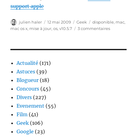
support apple
Auteur
Publié
Catégories
Étiquettes
julien haler
12 mai 2009
Geek
disponible
,
mac
,
le
sur
mac os x
,
mise à jour
,
os
,
v10.5.7
3 commentaires
Mac
OS
X
:
mise
Actualité
(171)
à
Astuces
(39)
jour
Blogueur
(18)
v10.5.7
Concours
(45)
Divers
(227)
Evenement
(55)
Film
(41)
Geek
(106)
Google
(23)