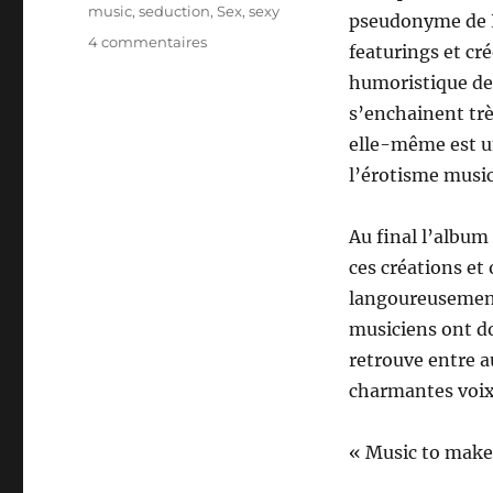
music
,
seduction
,
Sex
,
sexy
pseudonyme de Lo
sur
4 commentaires
featurings et cr
Love,
humoristique de l
Music
s’enchainent trè
elle-même est un
l’érotisme music
Au final l’album 
ces créations et
langoureusement
musiciens ont do
retrouve entre a
charmantes voix
« Music to make l