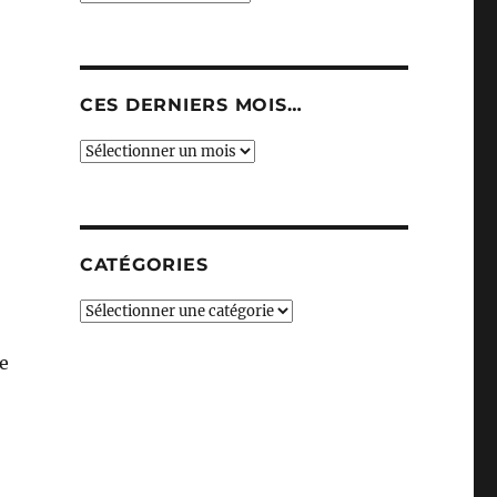
CES DERNIERS MOIS…
Ces
derniers
mois…
CATÉGORIES
Catégories
e