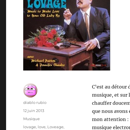
C’est au détour 
musique, et sur 
Auteur
diablo rubio
chauffer douceme
Publié
12 juin 2013
que nous avons é
le
Catégories
Musique
mon attention : 
Étiquettes
lovage
,
love
,
Loveage
,
musique electron