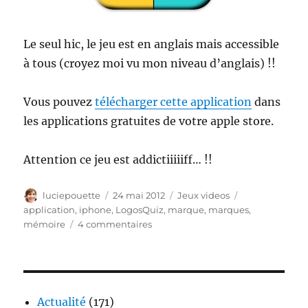
Le seul hic, le jeu est en anglais mais accessible
à tous (croyez moi vu mon niveau d’anglais) !!
Vous pouvez
télécharger cette application
dans
les applications gratuites de votre apple store.
Attention ce jeu est addictiiiiiff… !!
Auteur
Publié
Catégories
Étiquettes
luciepouette
24 mai 2012
Jeux videos
le
application
,
iphone
,
LogosQuiz
,
marque
,
marques
,
sur
mémoire
4 commentaires
LogosQuiz
–
Venez
tester
vos
Actualité
(171)