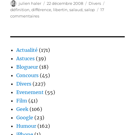
Auteur
Publié
Catégories
Étiquettes
julien haler
22 décembre 2008
Divers
le
définition
,
différence
,
libertin
,
salaud
,
salop
17
sur
commentaires
Un
salop
n’est
pas
forcément
Actualité
(171)
salaud
Astuces
(39)
Blogueur
(18)
Concours
(45)
Divers
(227)
Evenement
(55)
Film
(41)
Geek
(106)
Google
(23)
Humour
(162)
iPhone
(1)