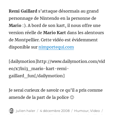
Remi Gaillard
s’attaque désormais au grand
personnage de Nintendo en la personne de
Mario
:). A bord de son kart, il nous offre une
version réelle de
Mario Kart
dans les alentours
de Montpellier. Cette vidéo est évidemment
disponible sur
nimportequi.com
[dailymotion]http://www.dailymotion.com/vid
eo/x7lni3_mario-kart-remi-
gaillard_fun[/dailymotion]
Je serai curieux de savoir ce qu’il a pris comme
amende de la part de la police 🙂
Auteur
Publié
Catégories
Étique
julien haler
4 décembre 2008
Humour
,
Video