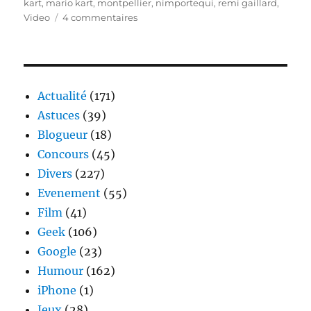
le
kart
,
mario kart
,
montpellier
,
nimportequi
,
remi gaillard
,
sur
Video
4 commentaires
Remi
Gaillard
en
mode
Mario
Actualité
(171)
Kart
Astuces
(39)
Blogueur
(18)
Concours
(45)
Divers
(227)
Evenement
(55)
Film
(41)
Geek
(106)
Google
(23)
Humour
(162)
iPhone
(1)
Jeux
(28)