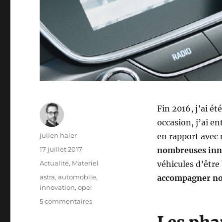
Fin 2016, j’ai ét
occasion, j’ai e
Auteur
julien haler
en rapport avec 
Publié
17 juillet 2017
nombreuses inn
le
Catégories
Actualité
,
Materiel
véhicules d’être 
Étiquettes
astra
,
automobile
,
accompagner no
innovation
,
opel
sur
5 commentaires
L’intelligence
de