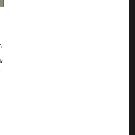
i
,
le
s