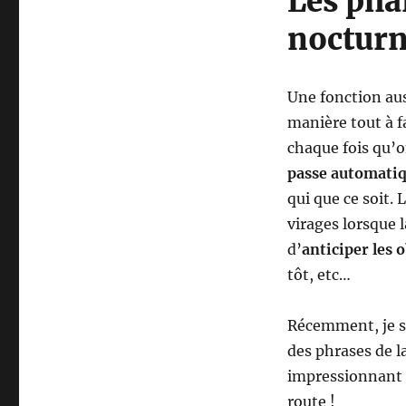
Les phar
nos
noctur
voitures
à
notre
service
Une fonction auss
manière tout à fa
chaque fois qu’o
passe automatiq
qui que ce soit. 
virages lorsque l
d’
anticiper les o
tôt, etc…
Récemment, je su
des phrases de la
impressionnant d
route !