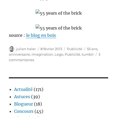
source :
le blog en bois
Auteur
Publié
Catégories
Étiquettes
julien haler
8 février 2013
Publicité
55 ans
,
le
anniversaire
,
imagination
,
Lego
,
Publicité
,
tumblr
3
sur
commentaires
Lego
–
55
years
of
Actualité
(171)
the
Astuces
(39)
bricks
Blogueur
(18)
Concours
(45)