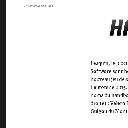
sur
3 commentaires
Handball
16
–
Bigben
Interactive
dévoile
la
jaquette
Lesquin, le 9 oc
Software
sont he
nouveau jeu de s
l’automne 2015. 
noms du handball
droite) :
Valero 
Guigou
du Montp