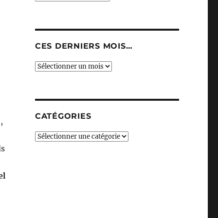
CES DERNIERS MOIS…
Ces
derniers
mois…
CATÉGORIES
6
,
Catégories
ds
el