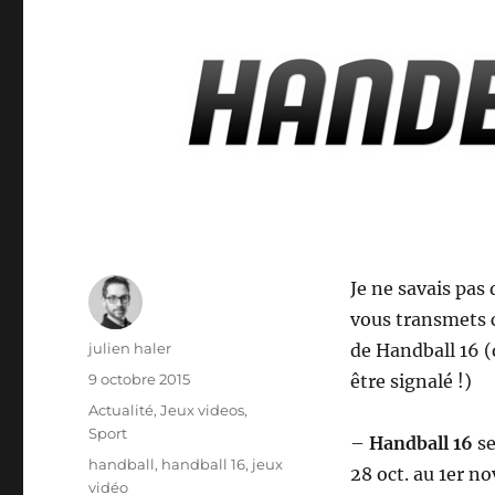
Je ne savais pas 
vous transmets c
Auteur
julien haler
de Handball 16 (
Publié
9 octobre 2015
être signalé !)
le
Catégories
Actualité
,
Jeux videos
,
Sport
–
Handball 16
se
Étiquettes
handball
,
handball 16
,
jeux
28 oct. au 1er n
vidéo