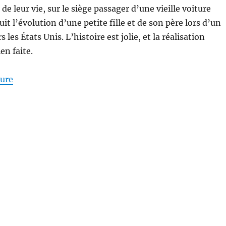
 de leur vie, sur le siège passager d’une vieille voiture
it l’évolution d’une petite fille et de son père lors d’un
s les États Unis. L’histoire est jolie, et la réalisation
en faite.
de « Pearl – Vidéo à 360° et VR »
ture