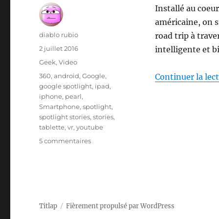
Installé au coeur
américaine, on su
Auteur
diablo rubio
road trip à traver
Publié
2 juillet 2016
intelligente et bi
le
Catégories
Geek
,
Video
Étiquettes
360
,
android
,
Google
,
Continuer la lec
google spotlight
,
ipad
,
iphone
,
pearl
,
Smartphone
,
spotlight
,
spotlight stories
,
stories
,
tablette
,
vr
,
youtube
sur
5 commentaires
Pearl
–
Vidéo
à
360°
et
Titlap
Fièrement propulsé par WordPress
VR