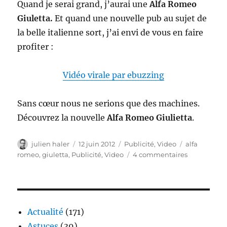
Quand je serai grand, j’aurai une
Alfa Romeo
Giuletta.
Et quand une nouvelle pub au sujet de
la belle italienne sort, j’ai envi de vous en faire
profiter :
Vidéo virale par ebuzzing
Sans cœur nous ne serions que des machines.
Découvrez la nouvelle
Alfa Romeo Giulietta
.
Auteur
Publié
Catégories
Étiquettes
julien haler
12 juin 2012
Publicité
,
Video
alfa
le
sur
romeo
,
giuletta
,
Publicité
,
Video
4 commentaires
Alfa
Romeo
Giuletta
Actualité
(171)
Astuces
(39)