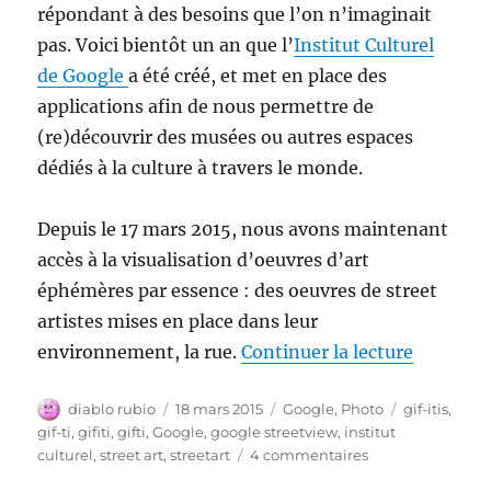
répondant à des besoins que l’on n’imaginait
pas. Voici bientôt un an que l’
Institut Culturel
de Google
a été créé, et met en place des
applications afin de nous permettre de
(re)découvrir des musées ou autres espaces
dédiés à la culture à travers le monde.
Depuis le 17 mars 2015, nous avons maintenant
accès à la visualisation d’oeuvres d’art
éphémères par essence : des oeuvres de street
artistes mises en place dans leur
de « Goo
environnement, la rue.
Continuer la lecture
Auteur
Publié
Catégories
Étiquettes
diablo rubio
18 mars 2015
Google
,
Photo
gif-itis
,
le
gif-ti
,
gifiti
,
gifti
,
Google
,
google streetview
,
institut
sur
culturel
,
street art
,
streetart
4 commentaires
Google