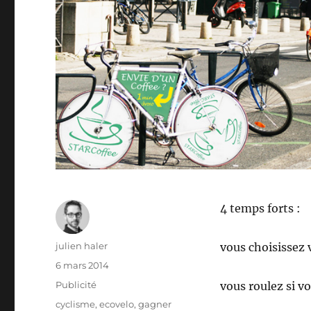
4 temps forts :
Auteur
julien haler
vous choisissez 
Publié
6 mars 2014
le
Catégories
Publicité
vous roulez si v
Étiquettes
cyclisme
,
ecovelo
,
gagner