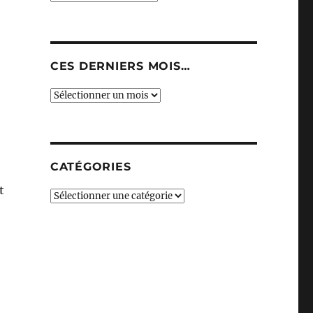
CES DERNIERS MOIS…
Ces
derniers
mois…
CATÉGORIES
t
Catégories