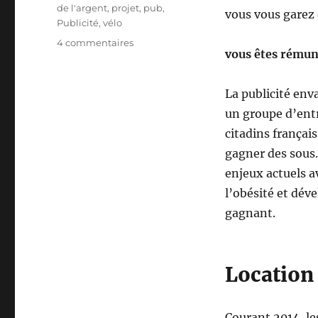
de l'argent
,
projet
,
pub
,
vous vous garez
Publicité
,
vélo
sur
4 commentaires
vous êtes rému
L’essor
du
cyclisme
La publicité env
publicitaire
un groupe d’ent
citadins français
gagner des sous.
enjeux actuels av
l’obésité et dév
gagnant.
Location 
Courant 2014, le