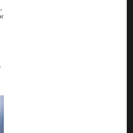
,
ur
a