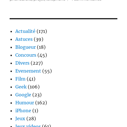
PhoneBloks
:
Un
téléphone
au
Actualité
(171)
matériel
Astuces
(39)
personnalisab
Blogueur
(18)
Concours
(45)
Divers
(227)
Evenement
(55)
Film
(41)
Geek
(106)
Google
(23)
Humour
(162)
iPhone
(1)
Jeux
(28)
Jeux videos
(61)