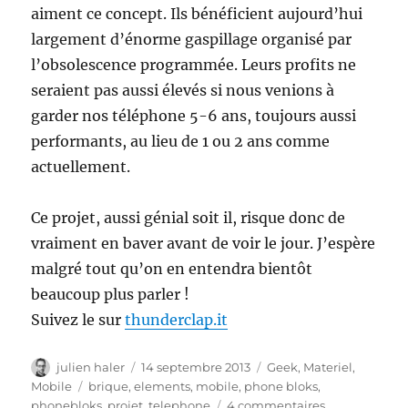
aiment ce concept. Ils bénéficient aujourd’hui
largement d’énorme gaspillage organisé par
l’obsolescence programmée. Leurs profits ne
seraient pas aussi élevés si nous venions à
garder nos téléphone 5-6 ans, toujours aussi
performants, au lieu de 1 ou 2 ans comme
actuellement.
Ce projet, aussi génial soit il, risque donc de
vraiment en baver avant de voir le jour. J’espère
malgré tout qu’on en entendra bientôt
beaucoup plus parler !
Suivez le sur
thunderclap.it
Auteur
Publié
Catégories
julien haler
14 septembre 2013
Geek
,
Materiel
,
le
Étiquettes
Mobile
brique
,
elements
,
mobile
,
phone bloks
,
sur
phonebloks
,
projet
,
telephone
4 commentaires