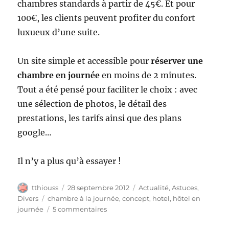
chambres standards à partir de 45€. Et pour
100€, les clients peuvent profiter du confort
luxueux d’une suite.
Un site simple et accessible pour
réserver une
chambre en journée
en moins de 2 minutes.
Tout a été pensé pour faciliter le choix : avec
une sélection de photos, le détail des
prestations, les tarifs ainsi que des plans
google…
Il n’y a plus qu’à essayer !
Auteur
Publié
Catégories
tthiouss
28 septembre 2012
Actualité
,
Astuces
,
le
Étiquettes
Divers
chambre à la journée
,
concept
,
hotel
,
hôtel en
sur
journée
5 commentaires
Une