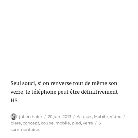
Seul souci, si on renverse tout de même son
verre, le téléphone peut être définitivement
HS.
Auteur
Publié
Catégories
Étiqu
julien haler
20 juin 2013
Astuces
,
Mobile
,
Video
le
biere
,
concept
,
coupe
,
mobile
,
pied
,
verre
5
sur
commentaires
The