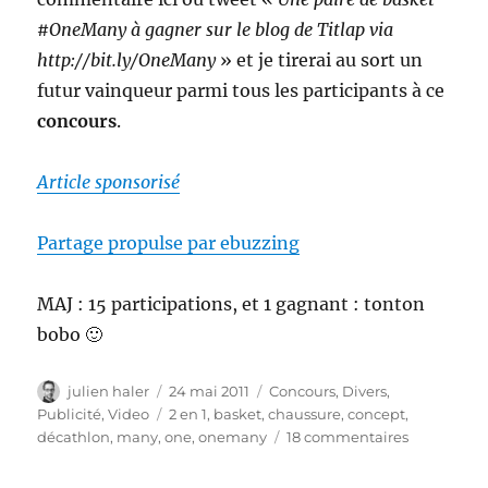
#OneMany à gagner sur le blog de Titlap via
http://bit.ly/OneMany
» et je tirerai au sort un
futur vainqueur parmi tous les participants à ce
concours
.
Article sponsorisé
Partage propulse par ebuzzing
MAJ : 15 participations, et 1 gagnant : tonton
bobo 🙂
Auteur
Publié
Catégories
julien haler
24 mai 2011
Concours
,
Divers
,
le
Étiquettes
Publicité
,
Video
2 en 1
,
basket
,
chaussure
,
concept
,
sur
décathlon
,
many
,
one
,
onemany
18 commentaires
OneMany
by