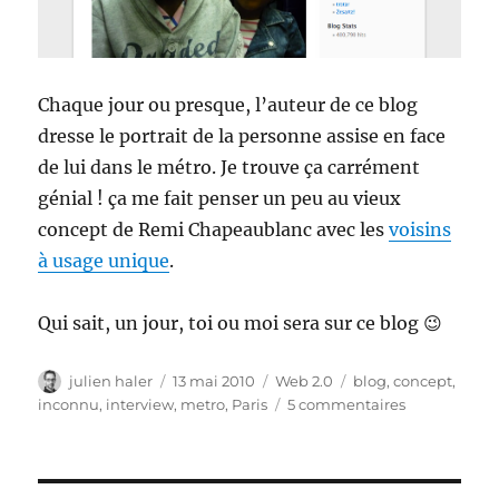
Chaque jour ou presque, l’auteur de ce blog
dresse le portrait de la personne assise en face
de lui dans le métro. Je trouve ça carrément
génial ! ça me fait penser un peu au vieux
concept de Remi Chapeaublanc avec les
voisins
à usage unique
.
Qui sait, un jour, toi ou moi sera sur ce blog 😉
Auteur
Publié
Catégories
Étiquettes
julien haler
13 mai 2010
Web 2.0
blog
,
concept
,
le
sur
inconnu
,
interview
,
metro
,
Paris
5 commentaires
L’inconnu
du
métro