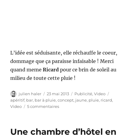
L’idée est séduisante, elle réchauffe le coeur,
dommage que ça paraisse infaisable ! Merci
quand meme
Ricard
pour ce brin de soleil au
milieu de toute cette pluie !
Auteur
Publié
Catégories
Étiquettes
julien haler
23 mai 2013
Publicité
,
Video
le
apéritif
,
bar
,
bar à pluie
,
concept
,
jaune
,
pluie
,
ricard
,
sur
Video
5 commentaires
Ricard
–
le
Une chambre d’hôtel en
bar