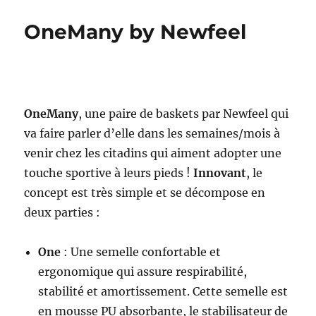
chambre
d’hôtel
OneMany by Newfeel
en
journée
sur
soroom-
hotel.com
OneMany
, une paire de baskets par Newfeel qui
va faire parler d’elle dans les semaines/mois à
venir chez les citadins qui aiment adopter une
touche sportive à leurs pieds !
Innovant
, le
concept est très simple et se décompose en
deux parties :
One
: Une semelle confortable et
ergonomique qui assure respirabilité,
stabilité et amortissement. Cette semelle est
en mousse PU absorbante, le stabilisateur de