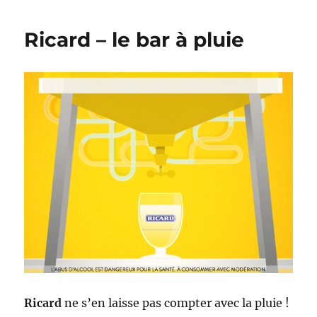
offline
glass
Ricard – le bar à pluie
–
Ton
mobile
contre
un
verre
Ricard
ne s’en laisse pas compter avec la pluie !