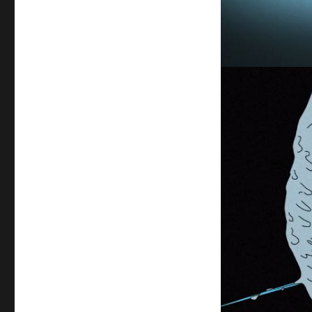
–
G.I.
Jane
(Fill
Me
Up)
(NSFW)