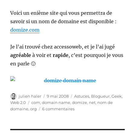
Voici un enième site qui vous permettra de
savoir si un nom de domaine est disponible :
domize.com
Je l’ai trouvé chez accessoweb, et je l’ai jugé
agréable
à voir et
rapide
, c’est pourquoi je vous
en parle 🙂
Auteur
Publié
Catégories
julien haler
9 mai 2008
Astuces
,
Blogueur
,
Geek
,
le
Étiquettes
Web 2.0
com
,
domain name
,
domize
,
net
,
nom de
sur
domaine
,
org
6 commentaires
Domize
:
nom
de