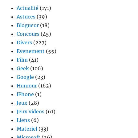
domaine
Actualité
(171)
disponible
Astuces
(39)
?
Blogueur
(18)
Concours
(45)
Divers
(227)
Evenement
(55)
Film
(41)
Geek
(106)
Google
(23)
Humour
(162)
iPhone
(1)
Jeux
(28)
Jeux videos
(61)
Liens
(6)
Materiel
(33)
Microsoft
(26)