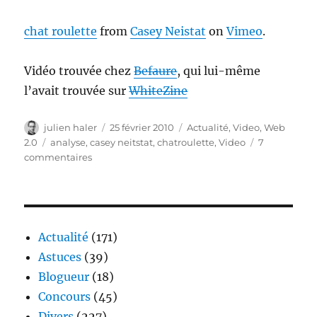
chat roulette
from
Casey Neistat
on
Vimeo
.
Vidéo trouvée chez
Befaure
, qui lui-même
l’avait trouvée sur
WhiteZine
Auteur
Publié
Catégories
julien haler
25 février 2010
Actualité
,
Video
,
Web
le
Étiquettes
2.0
analyse
,
casey neitstat
,
chatroulette
,
Video
7
sur
commentaires
Chatroulette
–
Video
de
Casey
Actualité
(171)
Neistat
Astuces
(39)
Blogueur
(18)
Concours
(45)
Divers
(227)