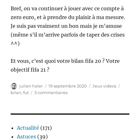
Bref, on va continuer à jouer avec ce compte à
zero euro, et à prendre du plaisir à ma mesure.
Je suis pas vraiment un bon mais je m’amuse
(même s’il m’arrive parfois de taper des crises
^^)
Et vous, c’est quoi votre bilan fifa 20 ? Votre
objectif fifa 21 ?
Auteur
Publié
Catégories
Étiquett
julien haler
19 septembre 2020
Jeux videos
le
sur
bilan
,
fut
3 commentaires
FIFA
20,
c’est
(presque)
fini
Actualité
(171)
Astuces
(39)