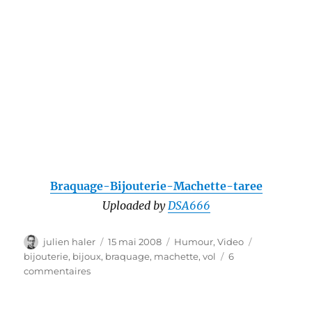
Braquage-Bijouterie-Machette-taree
Uploaded by
DSA666
Auteur
Publié
Catégories
Étiquettes
julien haler
15 mai 2008
Humour
,
Video
le
bijouterie
,
bijoux
,
braquage
,
machette
,
vol
6
sur
commentaires
Braquer
une