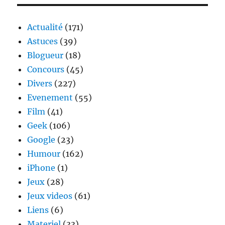
bijouterie
avec
ou
Actualité
(171)
sans
Astuces
(39)
machette
Blogueur
(18)
Concours
(45)
Divers
(227)
Evenement
(55)
Film
(41)
Geek
(106)
Google
(23)
Humour
(162)
iPhone
(1)
Jeux
(28)
Jeux videos
(61)
Liens
(6)
Materiel
(33)