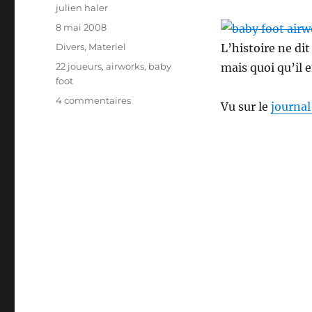
Auteur
julien haler
Publié
8 mai 2008
le
Catégories
Divers
,
Materiel
L’histoire ne dit
Étiquettes
22 joueurs
,
airworks
,
baby
mais quoi qu’il en
foot
sur
4 commentaires
Vu sur le
journal
Airworks
:
baby
foot
pour
22
joueurs