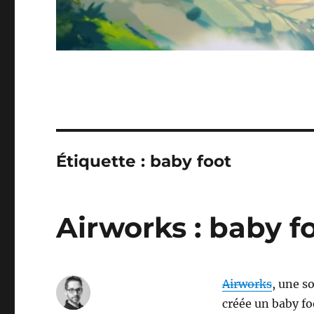
Étiquette :
baby foot
Airworks : baby f
Airworks
, une s
créée un baby foo