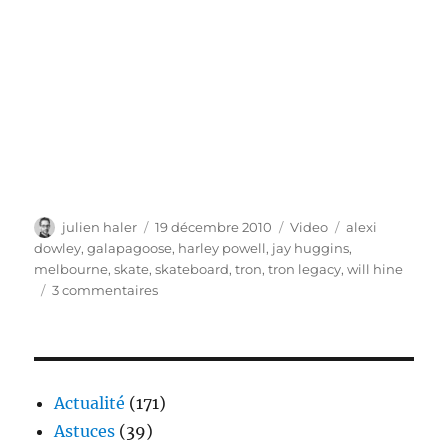
Auteur
Publié
Catégories
Étiquettes
julien haler
19 décembre 2010
Video
alexi
le
dowley
,
galapagoose
,
harley powell
,
jay huggins
,
melbourne
,
skate
,
skateboard
,
tron
,
tron legacy
,
will hine
sur
3 commentaires
Une
rampe
de
skate
interactive
Actualité
(171)
Tron
Astuces
(39)