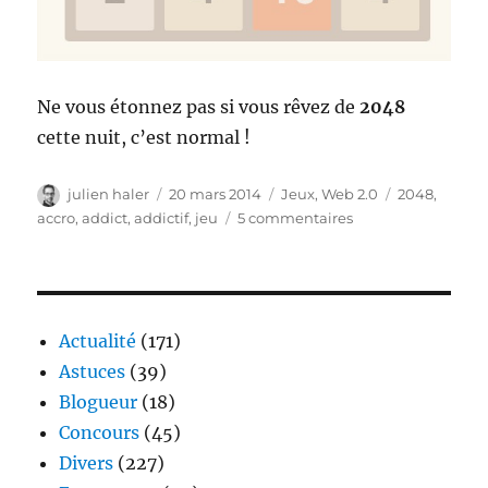
Ne vous étonnez pas si vous rêvez de
2048
cette nuit, c’est normal !
Auteur
Publié
Catégories
Étiquettes
julien haler
20 mars 2014
Jeux
,
Web 2.0
2048
,
le
sur
accro
,
addict
,
addictif
,
jeu
5 commentaires
2048
–
le
jeu
anti
Actualité
(171)
productif
Astuces
(39)
qui
Blogueur
(18)
rend
dingue
Concours
(45)
Divers
(227)