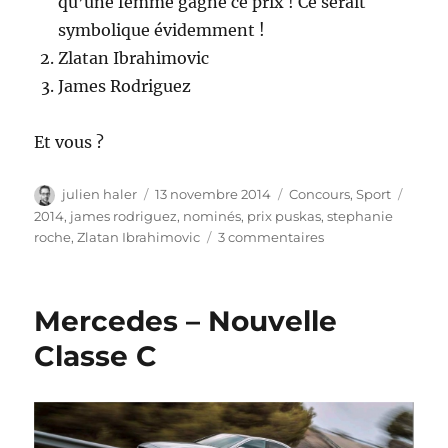
qu’une femme gagne ce prix ! Ce serait
symbolique évidemment !
Zlatan Ibrahimovic
James Rodriguez
Et vous ?
Auteur
Publié
Catégories
Étiqu
julien haler
13 novembre 2014
Concours
,
Sport
le
2014
,
james rodriguez
,
nominés
,
prix puskas
,
stephanie
sur
roche
,
Zlatan Ibrahimovic
3 commentaires
Football
–
nominés
Mercedes – Nouvelle
pour
le
Classe C
Prix
Puskas
2014