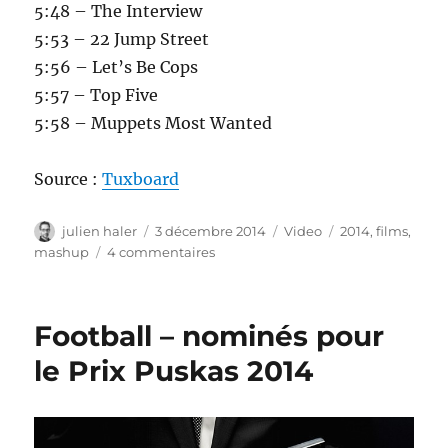
5:48 – The Interview
5:53 – 22 Jump Street
5:56 – Let’s Be Cops
5:57 – Top Five
5:58 – Muppets Most Wanted
Source :
Tuxboard
Auteur
Publié
Catégories
Étiquettes
julien haler
3 décembre 2014
Video
2014
,
films
,
le
sur
mashup
4 commentaires
Les
films
sortis
Football – nominés pour
en
2014
le Prix Puskas 2014
en
une
vidéo